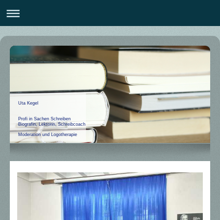
Uta Kegel
Profi in Sachen Schreiben
Biografin, Lektorin, Schreibcoach
Moderation und Logotherapie