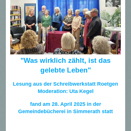
"Was wirklich zählt, ist das
gelebte Leben"
Lesung aus der Schreibwerkstatt Roetgen
Moderation: Uta Kegel
fand am 28. April 2025 in der
Gemeindebücherei in Simmerath statt